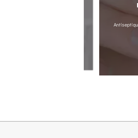
IQUE : UN NETTOYAGE
PTIMAL
Antiseptiqu
ttoyage bucco-dentaire approfondi. Son
 formation de tartre.