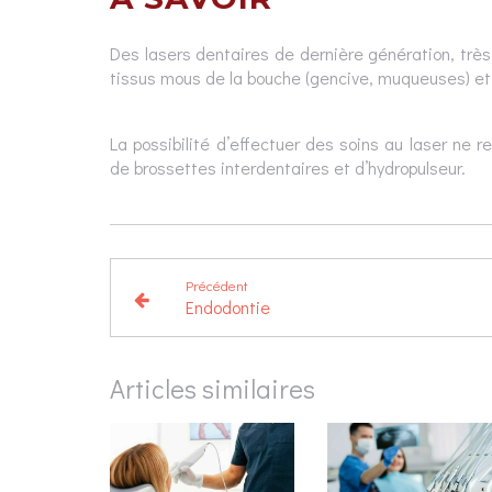
Des lasers dentaires de dernière génération, très 
tissus mous de la bouche (gencive, muqueuses) et l
La possibilité d’effectuer des soins au laser ne r
de brossettes interdentaires et d’hydropulseur.
Précédent
Endodontie
Articles similaires