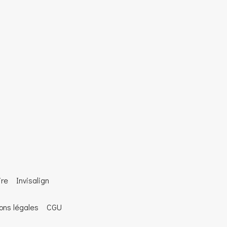
ire
Invisalign
ons légales
CGU