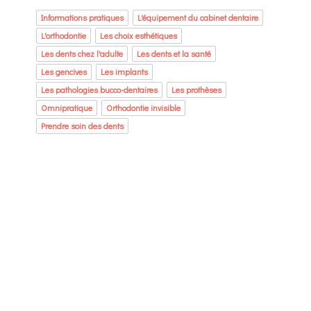
Informations pratiques
L'équipement du cabinet dentaire
L'orthodontie
Les choix esthétiques
Les dents chez l'adulte
Les dents et la santé
Les gencives
Les implants
Les pathologies bucco-dentaires
Les prothèses
Omnipratique
Orthodontie invisible
Prendre soin des dents