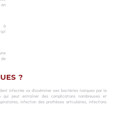
 en
t à
ait
une
 de
UES ?
a dent infectée va disséminer ses bactéries toxiques par la
Ce qui peut entraîner des complications nombreuses et
piratoires, infection des prothèses articulaires, infections