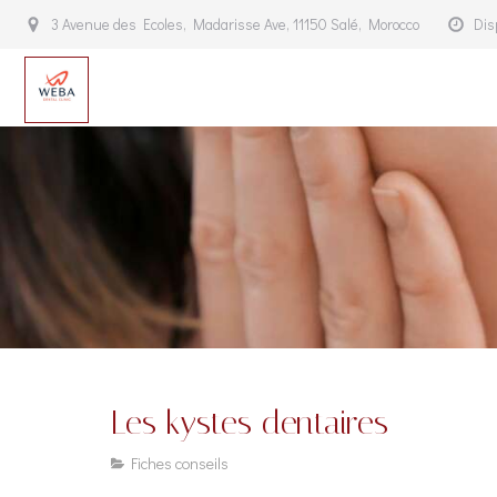
3 Avenue des Ecoles, Madarisse Ave, 11150 Salé, Morocco
Dis
Les kystes dentaires
Fiches conseils