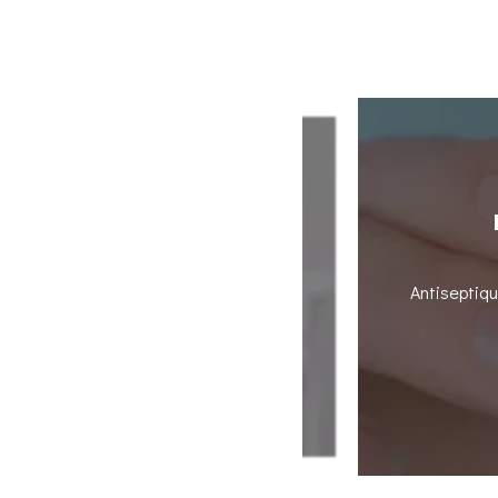
IQUE : UN NETTOYAGE
PTIMAL
Antiseptiqu
ttoyage bucco-dentaire approfondi. Son
 formation de tartre.