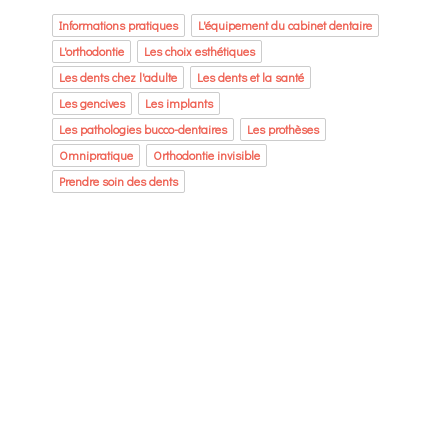
Informations pratiques
L'équipement du cabinet dentaire
L'orthodontie
Les choix esthétiques
Les dents chez l'adulte
Les dents et la santé
Les gencives
Les implants
Les pathologies bucco-dentaires
Les prothèses
Omnipratique
Orthodontie invisible
Prendre soin des dents