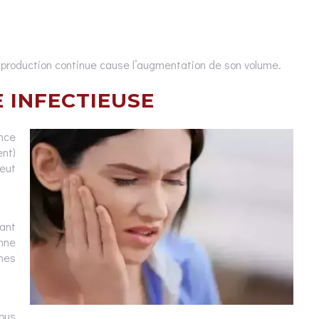
la production continue cause l’augmentation de son volume.
E INFECTIEUSE
ence
nt)
eut
ant
onne
nes
pus