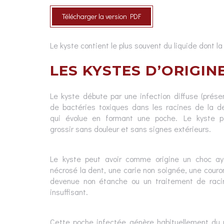
Télécharger la version PDF
Le kyste contient le plus souvent du liquide dont 
LES KYSTES D’ORIGIN
Le kyste débute par une infection diffuse (prés
de bactéries toxiques dans les racines de la de
qui évolue en formant une poche. Le kyste p
grossir sans douleur et sans signes extérieurs.
Le kyste peut avoir comme origine un choc ay
nécrosé la dent, une carie non soignée, une cour
devenue non étanche ou un traitement de raci
insuffisant.
Cette poche infectée génère habituellement du 